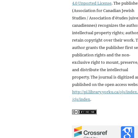
4.0 Unported License
. The publishe
(Association for Canadian Jewish
Studies / Association d'études juiv
canadiennes) recognizes the autho
intellectual property rights; autho
retain copyright over their work. 
author grants the publisher first se
publication rights and the non-
exclusive right to mount, preserve
and distribute the intellectual
property. The journal is digitized 
published on the open access webs
http://pi.library.yorku.ca/ojs/inde
/cjs/index
.