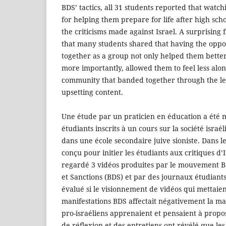
BDS’ tactics, all 31 students reported that watch
for helping them prepare for life after high sc
the criticisms made against Israel. A surprising 
that many students shared that having the oppo
together as a group not only helped them bette
more importantly, allowed them to feel less alo
community that banded together through the lea
upsetting content.
Une étude par un praticien en éducation a été
étudiants inscrits à un cours sur la société isr
dans une école secondaire juive sioniste. Dans 
conçu pour initier les étudiants aux critiques d’I
regardé 3 vidéos produites par le mouvement B
et Sanctions (BDS) et par des journaux étudiants
évalué si le visionnement de vidéos qui mettaie
manifestations BDS affectait négativement la ma
pro-israéliens apprenaient et pensaient à propos
de réflexion et des entretiens ont révélé que les