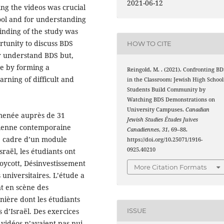
2021-06-12
ing the videos was crucial
hool and for understanding
finding of the study was
rtunity to discuss BDS
HOW TO CITE
r understand BDS but,
ne by forming a
Reingold, M. . (2021). Confronting BD
rning of difficult and
in the Classroom: Jewish High School
Students Build Community by
Watching BDS Demonstrations on
University Campuses.
Canadian
 menée auprès de 31
Jewish Studies Études Juives
aélienne contemporaine
Canadiennes
,
31
, 69–88.
le cadre d’un module
https://doi.org/10.25071/1916-
0925.40210
sraël, les étudiants ont
oycott, Désinvestissement
More Citation Formats
 universitaires. L’étude a
nt en scène des
nière dont les étudiants
 d’Israël. Des exercices
ISSUE
 vidéos n’avaient pas nui