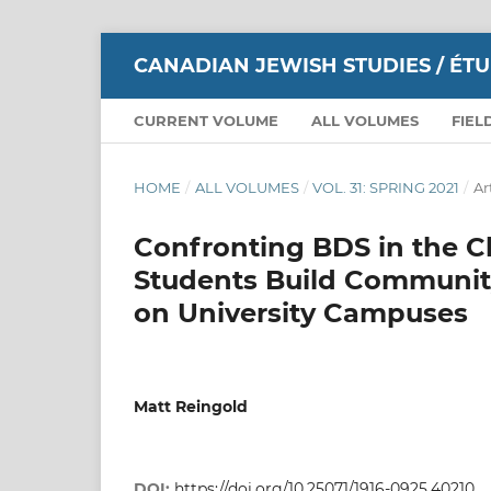
CANADIAN JEWISH STUDIES / ÉT
CURRENT VOLUME
ALL VOLUMES
FIEL
HOME
/
ALL VOLUMES
/
VOL. 31: SPRING 2021
/
Ar
Confronting BDS in the C
Students Build Communi
on University Campuses
Matt Reingold
DOI:
https://doi.org/10.25071/1916-0925.40210