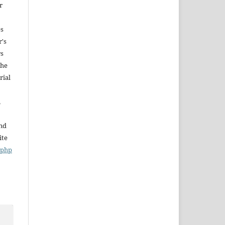
r
es
r's
rs
The
rial
,
and
ite
x.php