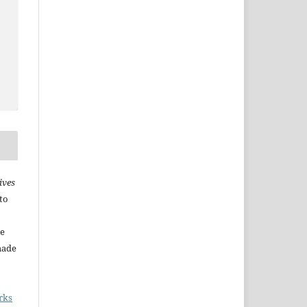
ives
to
he
made
rks