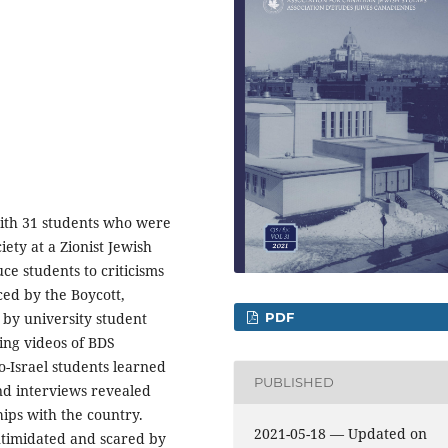
with 31 students who were
ety at a Zionist Jewish
uce students to criticisms
ced by the Boycott,
PDF
by university student
ng videos of BDS
o-Israel students learned
PUBLISHED
and interviews revealed
hips with the country.
2021-05-18 — Updated on
ntimidated and scared by