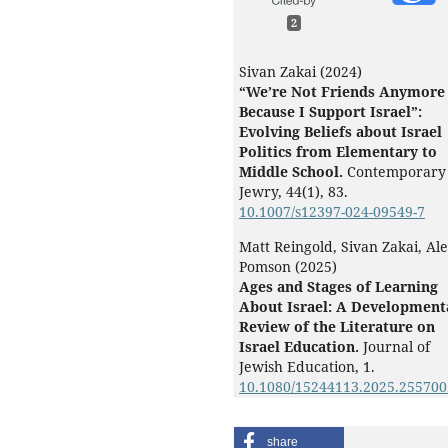
2
Sivan Zakai (2024)
“We’re Not Friends Anymore
Because I Support Israel”:
Evolving Beliefs about Israel
Politics from Elementary to
Middle School.
Contemporary
Jewry,
44
(1),
83.
10.1007/s12397-024-09549-7
Matt Reingold, Sivan Zakai, Al
Pomson (2025)
Ages and Stages of Learning
About Israel: A Development
Review of the Literature on
Israel Education.
Journal of
Jewish Education,
1.
10.1080/15244113.2025.255700
share