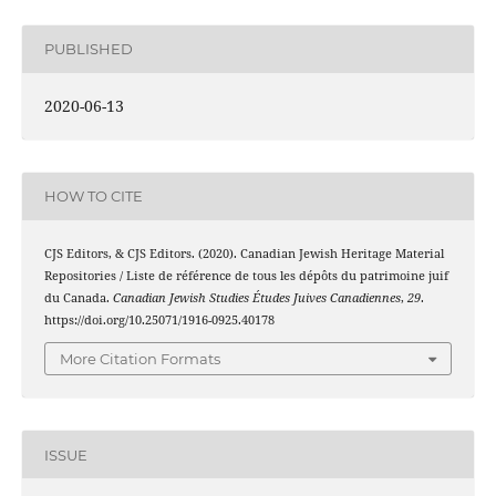
PUBLISHED
2020-06-13
HOW TO CITE
CJS Editors, & CJS Editors. (2020). Canadian Jewish Heritage Material
Repositories / Liste de référence de tous les dépôts du patrimoine juif
du Canada.
Canadian Jewish Studies Études Juives Canadiennes
,
29
.
https://doi.org/10.25071/1916-0925.40178
More Citation Formats
ISSUE