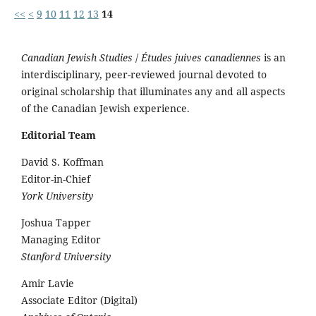
<<
<
9
10
11
12
13
14
Canadian Jewish Studies
/
Études juives canadiennes
is an
interdisciplinary, peer-reviewed journal devoted to
original scholarship that illuminates any and all aspects
of the Canadian Jewish experience.
Editorial Team
David S. Koffman
Editor-in-Chief
York University
Joshua Tapper
Managing Editor
Stanford University
Amir Lavie
Associate Editor (Digital)