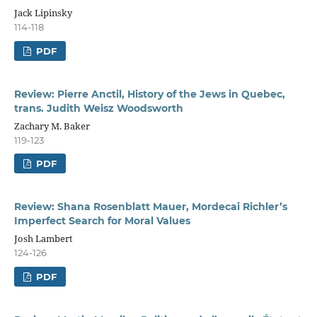
Jack Lipinsky
114-118
PDF
Review: Pierre Anctil, History of the Jews in Quebec,
trans. Judith Weisz Woodsworth
Zachary M. Baker
119-123
PDF
Review: Shana Rosenblatt Mauer, Mordecai Richler’s
Imperfect Search for Moral Values
Josh Lambert
124-126
PDF