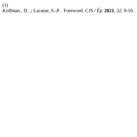
(1)
Koffman , D. .; Lacasse, S.-P. . Foreword.
CJS / Éjc
2021
,
32
, 9-10.